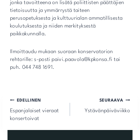
jonka tavoitteena on lisätä poliittisten päättäjien
tietoisuutta ja ymmärrystä taiteen
perusopetuksesta ja kulttuurialan ammatillisesta
koulutuksesta ja niiden merkityksestä
paikkakunnalla.
Ilmoittaudu mukaan suoraan konservatorion
rehtorille: s-posti paivi.paavola@kpkonsa.fi tai
puh. 044 748 1691.
Artikkelien
EDELLINEN
SEURAAVA
selaus
Espanjalaiset vieraat
Ystävänpäiväviikko
konsertoivat