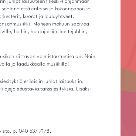
irin juhlatilaisuuteen? Keski-Pohjanmaan
 soolona että erilaisissa kokoonpanoissa.
rkesterit, kuorot ja lauluyhtyeet.
ja kansanmusiikki. Moneen makuun sopivaa
ille, häihin, hautajaisiin, kastejuhliin,
usikon riittävän valmistautumisajan. Näin
lla ja laadukkaalla musiikilla!
sityksiä erilaisiin juhlatilaisuuksiin.
lilajeja edustavia tanssiesityksiä. Lisäksi
ivisto, p. 040 537 7178,