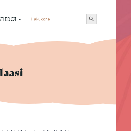
Search Button
Search
STIEDOT
for:
laasi