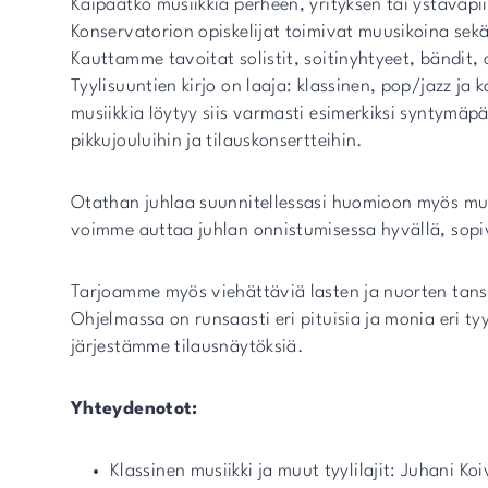
Kaipaatko musiikkia perheen, yrityksen tai ystäväpi
Konservatorion opiskelijat toimivat muusikoina sekä
Kauttamme tavoitat solistit, soitinyhtyeet, bändit, o
Tyylisuuntien kirjo on laaja: klassinen, pop/jazz 
musiikkia löytyy siis varmasti esimerkiksi syntymäpäiv
pikkujouluihin ja tilauskonsertteihin.
Otathan juhlaa suunnitellessasi huomioon myös mu
voimme auttaa juhlan onnistumisessa hyvällä, sopiva
Tarjoamme myös viehättäviä lasten ja nuorten tanssie
Ohjelmassa on runsaasti eri pituisia ja monia eri tyy
järjestämme tilausnäytöksiä.
Yhteydenotot:
Klassinen musiikki ja muut tyylilajit: Juhani Ko