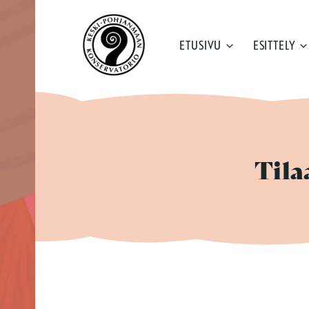
Siirry
sisältöön
ETUSIVU
ESITTELY
Tila