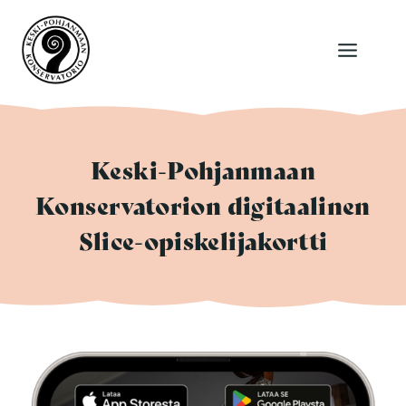
Siirry
sisältöön
Keski-Pohjanmaan
Konservatorion digitaalinen
Slice-opiskelijakortti