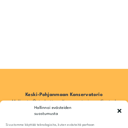
Keski-Pohjanmaan Konservatorio
Mellersta Österbottens Konservatorium – Central
Hallinnoi evästeiden
Ostrobothnia Conservatory
suostumusta
Pitkänsillankatu 16, 67100 Kokkola, Suomi / Finland
Info@kpkonsa.fi
Sivustomme käyttää teknologioita, kuten evästeitä parhaan