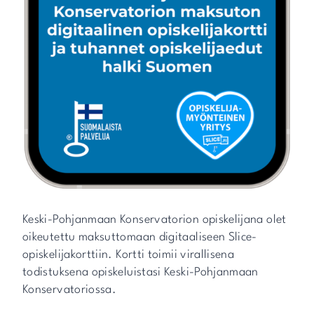
Keski-Pohjanmaan Konservatorion opiskelijana olet
oikeutettu maksuttomaan digitaaliseen Slice-
opiskelijakorttiin. Kortti toimii virallisena
todistuksena opiskeluistasi Keski-Pohjanmaan
Konservatoriossa.