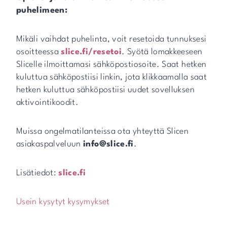
puhelimeen:
Mikäli vaihdat puhelinta, voit resetoida tunnuksesi
osoitteessa
slice.fi/resetoi
. Syötä lomakkeeseen
Slicelle ilmoittamasi sähköpostiosoite. Saat hetken
kuluttua sähköpostiisi linkin, jota klikkaamalla saat
hetken kuluttua sähköpostiisi uudet sovelluksen
aktivointikoodit.
Muissa ongelmatilanteissa ota yhteyttä Slicen
asiakaspalveluun
info@slice.fi
.
Lisätiedot:
slice.fi
Usein kysytyt kysymykset