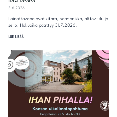
3.6.2026
Lainattavana ovat kitara, harmonikka, alttoviulu ja
sello. Hakuaika päättyy 31.7.2026.
M
LUE LISÄÄ
A
A
K
U
N
N
A
L
L
I
S
E
T
A
R