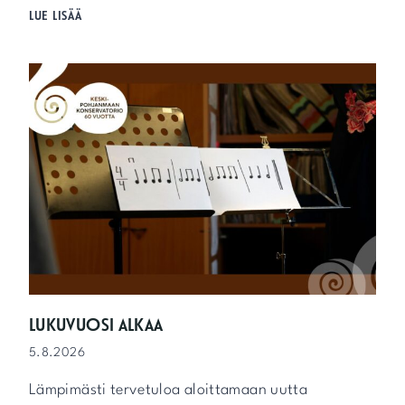
T
LUE LISÄÄ
A
P
A
H
T
U
M
A
K
A
L
E
N
T
E
R
I
LUKUVUOSI ALKAA
K
5.8.2026
E
V
Lämpimästi tervetuloa aloittamaan uutta
Ä