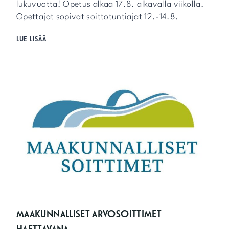
T
lukuvuotta! Opetus alkaa 17.8. alkavalla viikolla.
2
Opettajat sopivat soittotuntiajat 12.-14.8.
0
2
L
LUE LISÄÄ
6
U
K
U
V
U
O
S
I
A
L
K
A
A
MAAKUNNALLISET ARVOSOITTIMET
HAETTAVANA