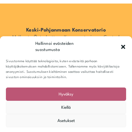
(
P
O
P
/
Keski-Pohjanmaan Konservatorio
J
Mellersta Österbottens Konservatorium – Central
A
Hallinnoi evästeiden
Ostrobothnia Conservatory
Z
suostumusta
Z
Pitkänsillankatu 16, 67100 Kokkola, Suomi / Finland
/
Info@kpkonsa.fi
Sivustomme käyttää teknologioita, kuten evästeitä parhaan
R
Y-tunnus 1943518-6
käyttäjäkokemuksen mahdollistamiseen. Tallennamme myös kävijätilastoja
Y
anonyymisti. Suostumuksen kieltäminen saattaa vaikuttaa haitallisesti
T
sivuston ominaisuuksiin ja toimintoihin.
M
I
M
Hyväksy
U
S
Kiellä
I
I
Asetukset
K
K
© Keski-Pohjanmaan Konservatorio