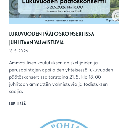
P
E
2
2
.
5
LUKUVUODEN PÄÄTÖSKONSERTISSA
.
JUHLITAAN VALMISTUVIA
K
L
18.5.2026
O
1
Ammatillisen koulutuksen opiskelijoiden ja
7
perusopintojen oppilaiden yhteisessä lukuvuoden
-
päätöskonsertissa torstaina 21.5. klo 18.00
2
0
juhlitaan ammattiin valmistuvia ja todistuksen
saajia.
L
LUE LISÄÄ
U
K
U
V