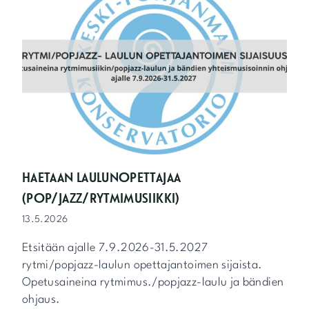
U
O
D
E
N
P
Ä
Ä
T
Ö
S
K
O
HAETAAN LAULUNOPETTAJAA
N
(POP/JAZZ/RYTMIMUSIIKKI)
S
E
13.5.2026
R
T
Etsitään ajalle 7.9.2026-31.5.2027
I
rytmi/popjazz-laulun opettajantoimen sijaista.
S
Opetusaineina rytmimus./popjazz-laulu ja bändien
S
A
ohjaus.