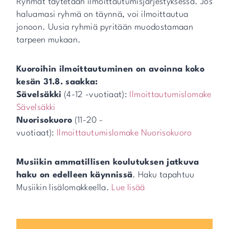
Ryhmät täytetään ilmoittautumisjärjestyksessä. Jos
haluamasi ryhmä on täynnä, voi ilmoittautua
jonoon. Uusia ryhmiä pyritään muodostamaan
tarpeen mukaan.
Kuoroihin ilmoittautuminen on avoinna koko
kesän 31.8. saakka:
Sävelsäkki
(4-12 -vuotiaat):
Ilmoittautumislomake
Sävelsäkki
Nuorisokuoro
(11-20 -
vuotiaat):
Ilmoittautumislomake Nuorisokuoro
Musiikin ammatillisen koulutuksen jatkuva
haku on edelleen käynnissä
. Haku tapahtuu
Musiikin lisälomakkeella.
Lue lisää