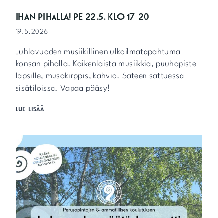
V
O
IHAN PIHALLA! PE 22.5. KLO 17-20
S
19.5.2026
O
I
Juhlavuoden musiikillinen ulkoilmatapahtuma
T
T
konsan pihalla. Kaikenlaista musiikkia, puuhapiste
I
lapsille, musakirppis, kahvio. Sateen sattuessa
M
sisätiloissa. Vapaa pääsy!
E
T
I
LUE LISÄÄ
H
H
A
A
E
N
T
P
T
I
A
H
V
A
A
L
N
L
A
A
!