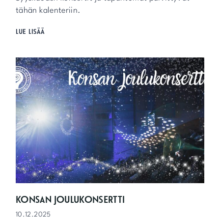
tähän kalenteriin.
T
LUE LISÄÄ
A
P
A
H
T
U
M
A
K
A
L
E
N
T
E
R
I
KONSAN JOULUKONSERTTI
S
10.12.2025
Y