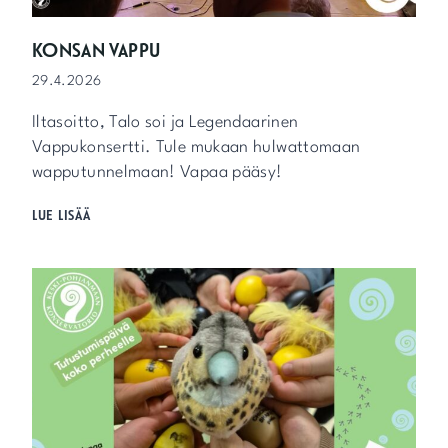
E
I
S
K
S
KONSAN VAPPU
K
A
I
29.4.2026
R
)
U
Iltasoitto, Talo soi ja Legendaarinen
U
S
Vappukonsertti. Tule mukaan hulwattomaan
U
wapputunnelmaan! Vapaa pääsy!
N
E
K
LUE LISÄÄ
N
O
1
N
5
S
.
A
-
N
1
V
6
A
.
P
5
P
.
U