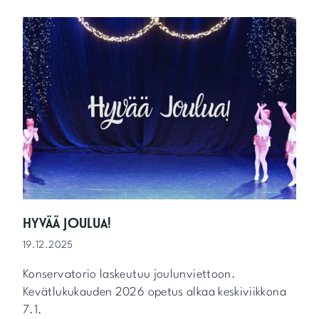
P
P
Ä
R
I
H
U
U
M
A
A
!
HYVÄÄ JOULUA!
19.12.2025
Konservatorio laskeutuu joulunviettoon.
Kevätlukukauden 2026 opetus alkaa keskiviikkona
7.1.