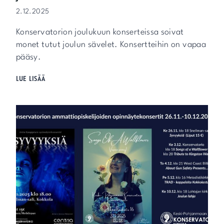
T
2.12.2025
I
Konservatorion joulukuun konserteissa soivat
monet tutut joulun sävelet. Konsertteihin on vapaa
pääsy.
J
LUE LISÄÄ
O
U
L
U
I
S
A
T
K
O
N
S
E
R