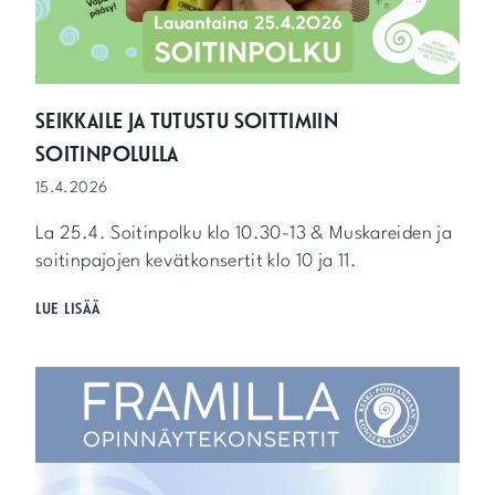
SEIKKAILE JA TUTUSTU SOITTIMIIN
SOITINPOLULLA
15.4.2026
La 25.4. Soitinpolku klo 10.30-13 & Muskareiden ja
soitinpajojen kevätkonsertit klo 10 ja 11.
S
LUE LISÄÄ
E
I
K
K
A
I
L
E