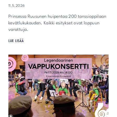
A
A
11.5.2026
J
A
Prinsessa Ruusunen huipentaa 200 tanssioppilaan
A
(
kevätlukukauden. Kaikki esitykset ovat loppuun
P
varattuja.
O
P
T
LUE LISÄÄ
/
A
J
N
A
S
Z
S
Z
I
/
S
R
A
Y
T
T
U
M
P
I
R
M
I
U
N
S
S
I