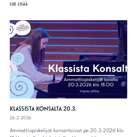
A
LUE LISÄÄ
T
M
I
M
A
T
I
L
L
I
S
E
N
K
O
U
L
U
T
KLASSISTA KONSALTA 20.3.
U
26.2.2026
K
S
Ammattiopiskelijat konsertoivat pe 20.3.2026 klo
E