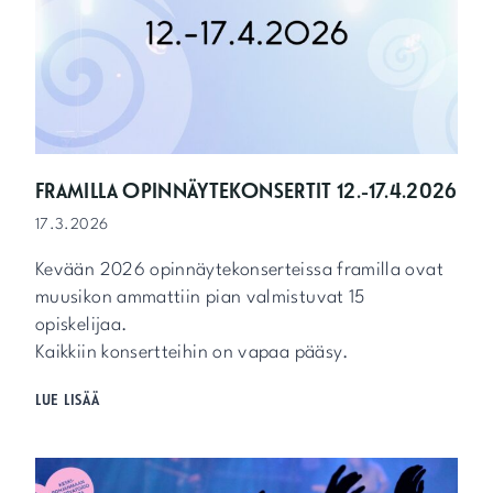
J
A
T
U
T
U
S
T
U
FRAMILLA OPINNÄYTEKONSERTIT 12.-17.4.2026
S
17.3.2026
O
I
Kevään 2026 opinnäytekonserteissa framilla ovat
T
T
muusikon ammattiin pian valmistuvat 15
I
opiskelijaa.
M
Kaikkiin konsertteihin on vapaa pääsy.
I
I
F
LUE LISÄÄ
N
R
S
A
O
M
I
I
T