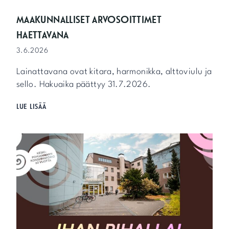
R
I
MAAKUNNALLISET ARVOSOITTIMET
K
HAETTAVANA
E
V
3.6.2026
Ä
T
Lainattavana ovat kitara, harmonikka, alttoviulu ja
2
sello. Hakuaika päättyy 31.7.2026.
0
2
M
LUE LISÄÄ
6
A
A
K
U
N
N
A
L
L
I
S
E