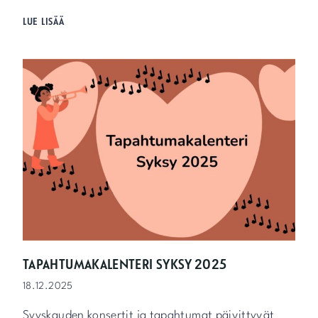
H
LUE LISÄÄ
Y
V
Ä
Ä
J
O
U
L
U
A
!
TAPAHTUMAKALENTERI SYKSY 2025
18.12.2025
Syyskauden konsertit ja tapahtumat päivittyvät