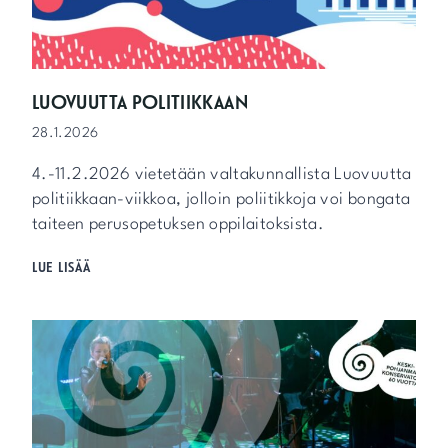
I
I
K
K
O
LUOVUUTTA POLITIIKKAAN
9
28.1.2026
.
-
4.-11.2.2026 vietetään valtakunnallista Luovuutta
1
4
politiikkaan-viikkoa, jolloin poliitikkoja voi bongata
.
taiteen perusopetuksen oppilaitoksista.
2
.
L
LUE LISÄÄ
U
O
V
U
U
T
T
A
P