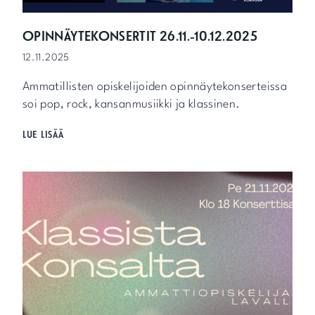
T
I
T
OPINNÄYTEKONSERTIT 26.11.-10.12.2025
12.11.2025
Ammatillisten opiskelijoiden opinnäytekonserteissa
soi pop, rock, kansanmusiikki ja klassinen.
O
LUE LISÄÄ
P
I
N
N
Ä
Y
T
E
K
O
N
S
E