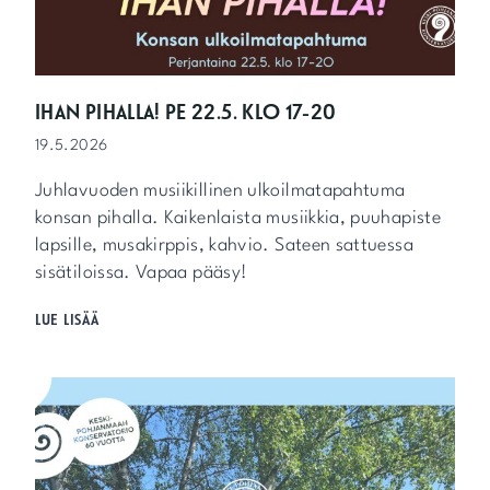
T
A
R
V
O
IHAN PIHALLA! PE 22.5. KLO 17-20
S
19.5.2026
O
I
Juhlavuoden musiikillinen ulkoilmatapahtuma
T
T
konsan pihalla. Kaikenlaista musiikkia, puuhapiste
I
lapsille, musakirppis, kahvio. Sateen sattuessa
M
sisätiloissa. Vapaa pääsy!
E
T
I
LUE LISÄÄ
H
H
A
A
E
N
T
P
T
I
A
H
V
A
A