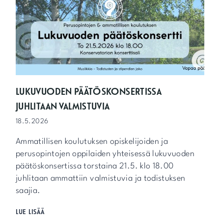
L
N
L
A
A
!
P
E
2
2
.
5
LUKUVUODEN PÄÄTÖSKONSERTISSA
.
JUHLITAAN VALMISTUVIA
K
L
18.5.2026
O
1
Ammatillisen koulutuksen opiskelijoiden ja
7
perusopintojen oppilaiden yhteisessä lukuvuoden
-
päätöskonsertissa torstaina 21.5. klo 18.00
2
0
juhlitaan ammattiin valmistuvia ja todistuksen
saajia.
L
LUE LISÄÄ
U