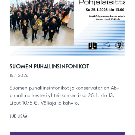
Ä
V
E
L
L
Y
S
T
E
N
K
SUOMEN PUHALLINSINFONIKOT
O
15.1.2026
N
S
Suomen puhallinsinfonikot ja konservatorion AB-
E
R
puhallinorkesteri yhteiskonsertissa 25.1. klo 13.
T
Liput 10/5 €. Väliajalla kahvio.
T
I
S
LUE LISÄÄ
U
O
M