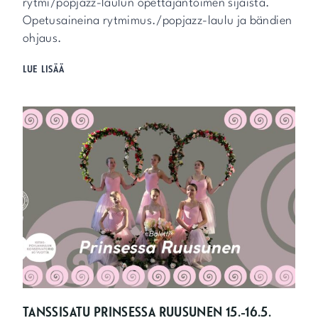
rytmi/popjazz-laulun opettajantoimen sijaista.
S
Opetusaineina rytmimus./popjazz-laulu ja bändien
S
A
ohjaus.
J
U
H
LUE LISÄÄ
H
A
L
E
I
T
T
A
A
A
A
N
N
L
V
A
A
U
L
L
M
U
I
N
S
O
T
P
U
E
V
T
I
T
TANSSISATU PRINSESSA RUUSUNEN 15.-16.5.