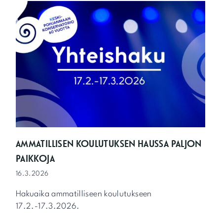
2
U
.
S
-
O
1
P
7
E
.
T
4
U
.
K
2
S
0
E
2
N
6
B
Ä
N
D
AMMATILLISEN KOULUTUKSEN HAUSSA PALJON
I
PAIKKOJA
K
O
16.3.2026
N
S
Hakuaika ammatilliseen koulutukseen
E
17.2.-17.3.2026.
R
T