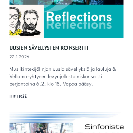
O
L
I
T
I
I
K
K
UUSIEN SÄVELLYSTEN KONSERTTI
A
27.1.2026
A
N
Musiikintekijälinjan uusia sävellyksiä ja lauluja &
Vellamo-yhtyeen levynjulkistamiskonsertti
perjantaina 6.2. klo 18. Vapaa pääsy.
U
LUE LISÄÄ
U
S
I
E
N
S