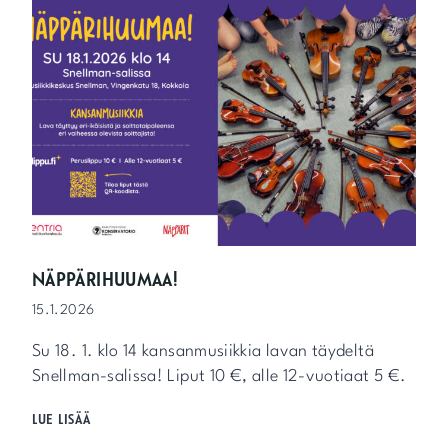
E
N
P
U
H
A
L
L
I
N
S
I
N
F
NÄPPÄRIHUUMAA!
O
15.1.2026
N
I
Su 18. 1. klo 14 kansanmusiikkia lavan täydeltä
K
O
Snellman-salissa! Liput 10 €, alle 12-vuotiaat 5 €.
T
N
LUE LISÄÄ
Ä