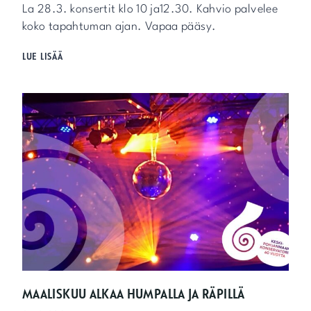
La 28.3. konsertit klo 10 ja12.30. Kahvio palvelee
.
koko tapahtuman ajan. Vapaa pääsy.
M
LUE LISÄÄ
E
I
D
Ä
N
K
O
N
S
A
N
P
I
A
N
O
P
MAALISKUU ALKAA HUMPALLA JA RÄPILLÄ
Ä