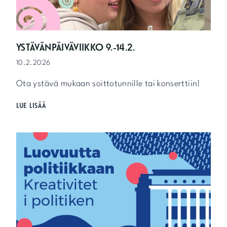
I
K
O
N
S
YSTÄVÄNPÄIVÄVIIKKO 9.-14.2.
E
10.2.2026
R
T
Ota ystävä mukaan soittotunnille tai konserttiin!
T
I
Y
LUE LISÄÄ
1
S
9
T
.
Ä
2
V
.
Ä
N
P
Ä
I
V
Ä
V