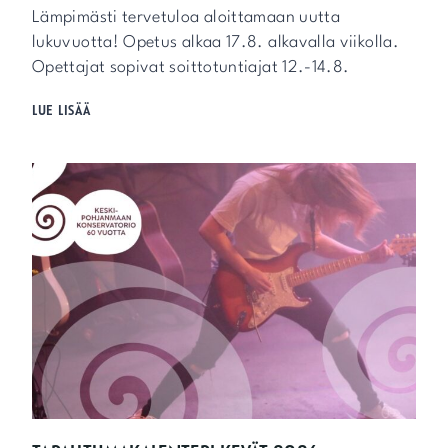
Lämpimästi tervetuloa aloittamaan uutta
lukuvuotta! Opetus alkaa 17.8. alkavalla viikolla.
Opettajat sopivat soittotuntiajat 12.-14.8.
L
LUE LISÄÄ
U
K
U
V
U
O
S
I
A
L
K
A
A