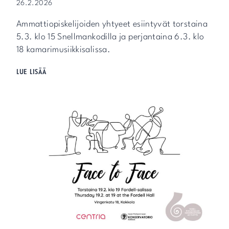
26.2.2026
I
V
Ammattiopiskelijoiden yhtyeet esiintyvät torstaina
Ä
I
5.3. klo 15 Snellmankodilla ja perjantaina 6.3. klo
I
18 kamarimusiikkisalissa.
I
M
LUE LISÄÄ
A
A
L
I
S
K
U
U
A
L
K
A
A
H
U