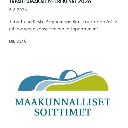
TAPAHTUMAKALENTERI KEVÄT 2026
5.8.2026
Tervetuloa Keski-Pohjanmaan Konservatorion 60-v
juhlavuoden konsertteihin ja tapahtumiin!
T
LUE LISÄÄ
A
P
A
H
T
U
M
A
K
A
L
E
N
T
E