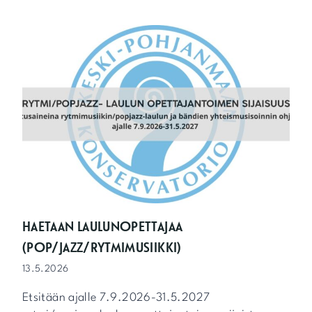
K
U
V
U
O
D
E
N
P
Ä
Ä
T
Ö
S
K
O
HAETAAN LAULUNOPETTAJAA
N
(POP/JAZZ/RYTMIMUSIIKKI)
S
E
13.5.2026
R
T
Etsitään ajalle 7.9.2026-31.5.2027
I