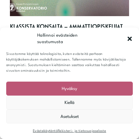
R
T
I
T
KLASSISTA KONSALTA – AMMATTIOPISKELIJAT
2
LAVALLA
Hallinnoi evästeiden
6
suostumusta
.
12.11.2025
1
Sivustomme käyttää teknologioita, kuten evästeitä parhaan
1
Perjantaina 21.11. klo 18 konservatorion klassisen
käyttäjäkokemuksen mahdollistamiseen. Tallennamme myös kävijätilastoja
.
linjan ammattiopiskelijat esiintyvät. Vapaa pääsy.
anonyymisti. Suostumuksen kieltäminen saattaa vaikuttaa haitallisesti
-
sivuston ominaisuuksiin ja toimintoihin.
1
K
LUE LISÄÄ
0
L
.
Hyväksy
A
1
S
2
S
Kiellä
.
I
2
S
Asetukset
0
T
2
A
5
Evästekäytäntö
Rekisteri- ja tietosuojaseloste
K