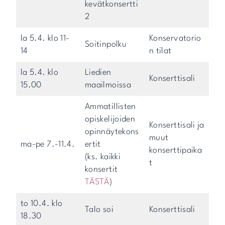
kevätkonsertti
2
la 5.4. klo 11-
Konservatorio
Soitinpolku
14
n tilat
la 5.4. klo
Liedien
Konserttisali
15.00
maailmoissa
Ammatillisten
opiskelijoiden
Konserttisali ja
opinnäytekons
muut
ma-pe 7.-11.4.
ertit
konserttipaika
(ks. kaikki
t
konsertit
TÄSTÄ
)
to 10.4. klo
Talo soi
Konserttisali
18.30