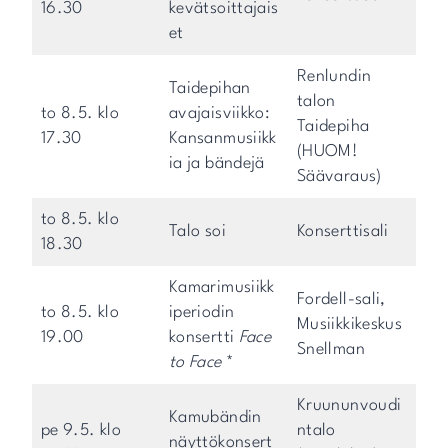
16.30
kevätsoittajais
et
Renlundin
Taidepihan
talon
to 8.5. klo
avajaisviikko:
Taidepiha
17.30
Kansanmusiikk
(HUOM!
ia ja bändejä
Säävaraus)
to 8.5. klo
Talo soi
Konserttisali
18.30
Kamarimusiikk
Fordell-sali,
to 8.5. klo
iperiodin
Musiikkikeskus
19.00
konsertti
Face
Snellman
to Face
*
Kruununvoudi
Kamubändin
pe 9.5. klo
ntalo
näyttökonsert