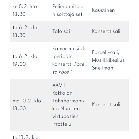
ke 5.2. klo
Pelimannitalo
Kaustinen
18.30
n soittajaiset
to 6.2. klo
Talo soi
Konserttisali
18.30
Kamarimusiikk
Fordell-sali,
to 6.2. klo
iperiodin
Musiikkikeskus
19.00
konsertti
Face
Snellman
to Face
*
XXVII
Kokkolan
ma 10.2. klo
Talviharmonik
Konserttisali
18.00
ka: Nuorten
virtuoosien
irrottelu
to 13.2. klo