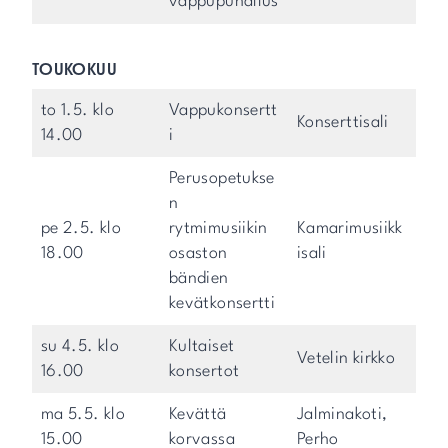
vappupuhallus
TOUKOKUU
to 1.5. klo
Vappukonsertt
Konserttisali
14.00
i
Perusopetukse
n
pe 2.5. klo
rytmimusiikin
Kamarimusiikk
18.00
osaston
isali
bändien
kevätkonsertti
su 4.5. klo
Kultaiset
Vetelin kirkko
16.00
konsertot
ma 5.5. klo
Kevättä
Jalminakoti,
15.00
korvassa
Perho