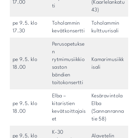
17.00
(Kaarlelankatu
ti
43)
pe 9.5. klo
Toholammin
Toholammin
17.30
kevätkonsertti
kulttuurisali
Perusopetukse
n
pe 9.5. klo
rytmimusiikkio
Kamarimusiikk
18.00
saston
isali
bändien
taitokonsertti
Elba –
Kesäravintola
pe 9.5. klo
kitaristien
Elba
18.00
kevätsoittajais
(Sannanranna
et
tie 58)
K-30
pe 9.5. klo
Alavetelin