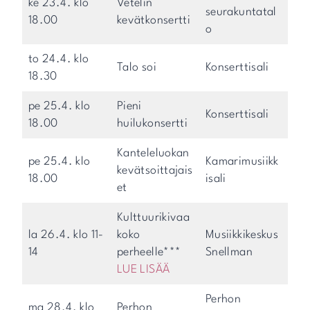
ke 23.4. klo
Vetelin
seurakuntatal
18.00
kevätkonsertti
o
to 24.4. klo
Talo soi
Konserttisali
18.30
pe 25.4. klo
Pieni
Konserttisali
18.00
huilukonsertti
Kanteleluokan
pe 25.4. klo
Kamarimusiikk
kevätsoittajais
18.00
isali
et
Kulttuurikivaa
la 26.4. klo 11-
koko
Musiikkikeskus
14
perheelle***
Snellman
LUE LISÄÄ
Perhon
ma 28.4. klo
Perhon