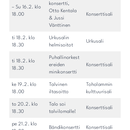
konsertti,
– Su 16.2. klo
Otto Kentala
18.00
Konserttisali
& Jussi
Vänttinen
ti 18.2. klo
Urkusalin
Urkusali
18.30
helmisoitot
Puhallinorkest
ti 18.2. klo
ereiden
Konserttisali
18.30
minikonsertti
ke 19.2. klo
Talvinen
Toholammin
18.00
iltasoitto
kulttuurisali
to 20.2. klo
Talo soi
Konserttisali
18.30
talvilomalle!
pe 21.2. klo
Bändikonsertti
Konserttisali