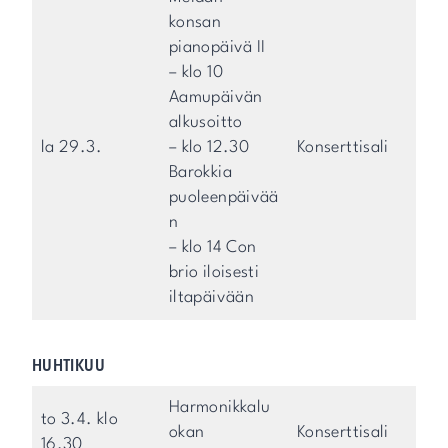
konsan
pianopäivä II
– klo 10
Aamupäivän
alkusoitto
la 29.3.
– klo 12.30
Konserttisali
Barokkia
puoleenpäivää
n
– klo 14 Con
brio iloisesti
iltapäivään
HUHTIKUU
Harmonikkalu
to 3.4. klo
okan
Konserttisali
16.30