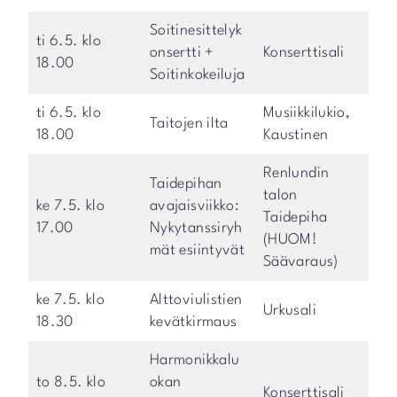
Soitinesittelyk
ti 6.5. klo
onsertti +
Konserttisali
18.00
Soitinkokeiluja
ti 6.5. klo
Musiikkilukio,
Taitojen ilta
18.00
Kaustinen
Renlundin
Taidepihan
talon
ke 7.5. klo
avajaisviikko:
Taidepiha
17.00
Nykytanssiryh
(HUOM!
mät esiintyvät
Säävaraus)
ke 7.5. klo
Alttoviulistien
Urkusali
18.30
kevätkirmaus
Harmonikkalu
to 8.5. klo
okan
Konserttisali