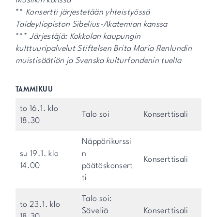
Musiikin kanssa
**
Konsertti järjestetään yhteistyössä
Taideyliopiston Sibelius-Akatemian kanssa
***
Järjestäjä: Kokkolan kaupungin
kulttuuripalvelut Stiftelsen Brita Maria Renlundin
muistisäätiön ja Svenska kulturfondenin tuella
TAMMIKUU
to 16.1. klo
Talo soi
Konserttisali
18.30
Näppärikurssi
su 19.1. klo
n
Konserttisali
14.00
päätöskonsert
ti
Talo soi:
to 23.1. klo
Säveliä
Konserttisali
18.30