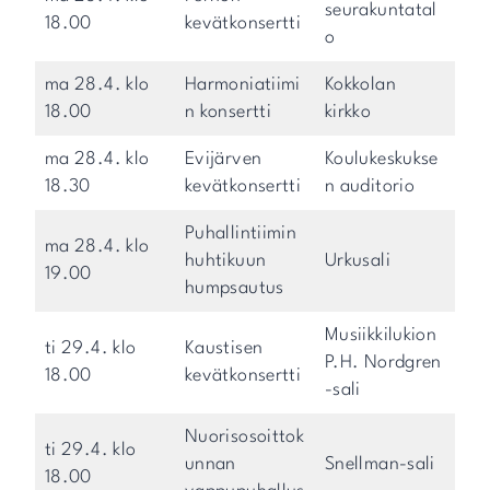
seurakuntatal
18.00
kevätkonsertti
o
ma 28.4. klo
Harmoniatiimi
Kokkolan
18.00
n konsertti
kirkko
ma 28.4. klo
Evijärven
Koulukeskukse
18.30
kevätkonsertti
n auditorio
Puhallintiimin
ma 28.4. klo
huhtikuun
Urkusali
19.00
humpsautus
Musiikkilukion
ti 29.4. klo
Kaustisen
P.H. Nordgren
18.00
kevätkonsertti
-sali
Nuorisosoittok
ti 29.4. klo
unnan
Snellman-sali
18.00