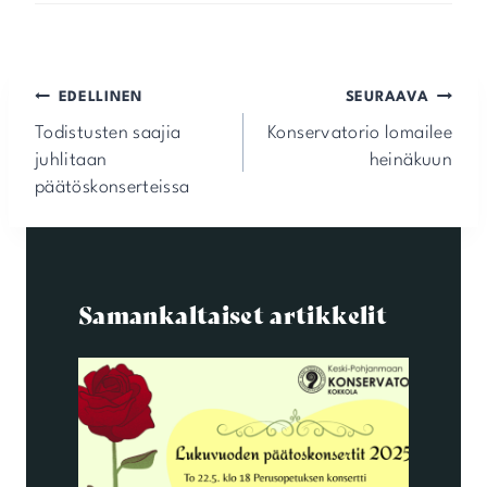
Artikkelien
EDELLINEN
SEURAAVA
selaus
Todistusten saajia
Konservatorio lomailee
juhlitaan
heinäkuun
päätöskonserteissa
Samankaltaiset artikkelit