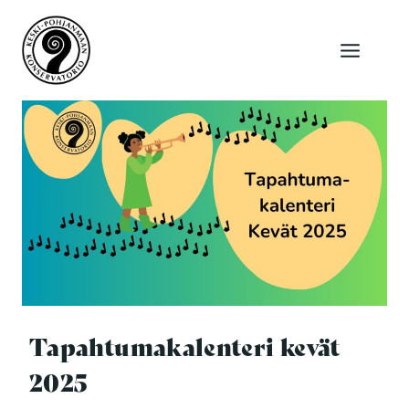
Siirry
sisältöön
Tapahtumakalenteri kevät
2025