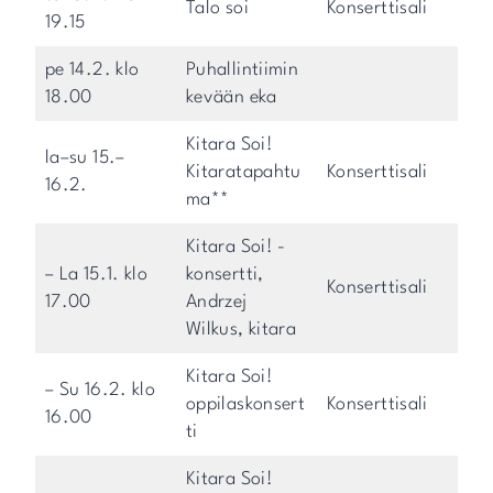
Talo soi
Konserttisali
19.15
pe 14.2. klo
Puhallintiimin
18.00
kevään eka
Kitara Soi!
la–su 15.–
Kitaratapahtu
Konserttisali
16.2.
ma**
Kitara Soi! -
– La 15.1. klo
konsertti,
Konserttisali
17.00
Andrzej
Wilkus, kitara
Kitara Soi!
– Su 16.2. klo
oppilaskonsert
Konserttisali
16.00
ti
Kitara Soi!