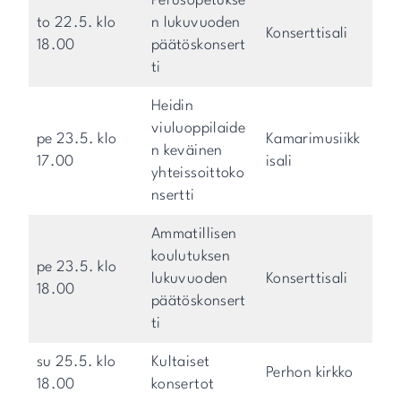
Perusopetukse
to 22.5. klo
n lukuvuoden
Konserttisali
18.00
päätöskonsert
ti
Heidin
viuluoppilaide
pe 23.5. klo
Kamarimusiikk
n keväinen
17.00
isali
yhteissoittoko
nsertti
Ammatillisen
koulutuksen
pe 23.5. klo
lukuvuoden
Konserttisali
18.00
päätöskonsert
ti
su 25.5. klo
Kultaiset
Perhon kirkko
18.00
konsertot