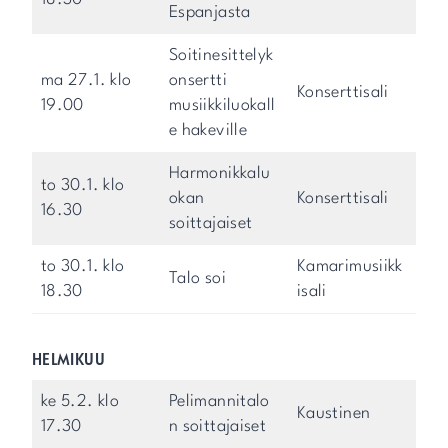
Espanjasta
Soitinesittelyk
ma 27.1. klo
onsertti
Konserttisali
19.00
musiikkiluokall
e hakeville
Harmonikkalu
to 30.1. klo
okan
Konserttisali
16.30
soittajaiset
to 30.1. klo
Kamarimusiikk
Talo soi
18.30
isali
HELMIKUU
ke 5.2. klo
Pelimannitalo
Kaustinen
17.30
n soittajaiset