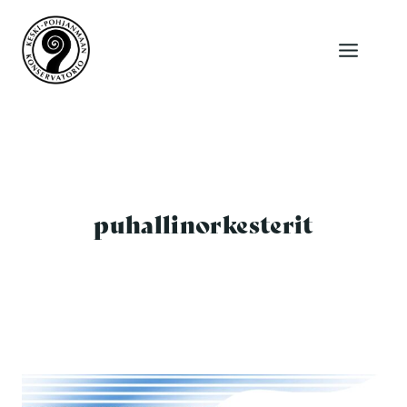
Siirry
sisältöön
puhallinorkesterit