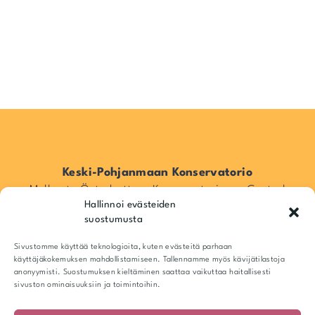
Keski-Pohjanmaan Konservatorio
Mellersta Österbottens Konservatorium – Central
Hallinnoi evästeiden
Ostrobothnia Conservatory
suostumusta
Pitkänsillankatu 16, 67100 Kokkola, Suomi / Finland
Info@kpkonsa.fi
Sivustomme käyttää teknologioita, kuten evästeitä parhaan
Y-tunnus 1943518-6
käyttäjäkokemuksen mahdollistamiseen. Tallennamme myös kävijätilastoja
anonyymisti. Suostumuksen kieltäminen saattaa vaikuttaa haitallisesti
sivuston ominaisuuksiin ja toimintoihin.