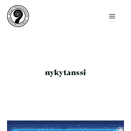
Siirry
sisältöön
nykytanssi