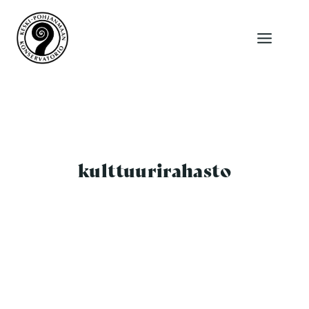
Siirry
sisältöön
kulttuurirahasto