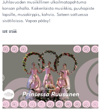
Juhlavuoden musiikillinen ulkoilmatapahtuma
konsan pihalla. Kaikenlaista musiikkia, puuhapiste
lapsille, musakirppis, kahvio. Sateen sattuessa
sisätiloissa. Vapaa pääsy!
IHAN
LUE LISÄÄ
PIHALLA!
PE
22.5.
KLO
17-
20