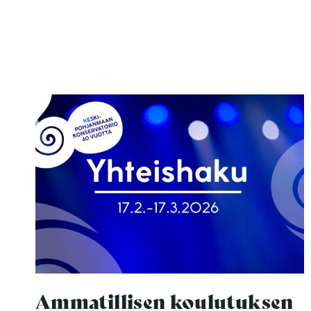
JA
TUTUSTU
SOITTIMIIN
SOITINPOLULLA
Ammatillisen koulutuksen