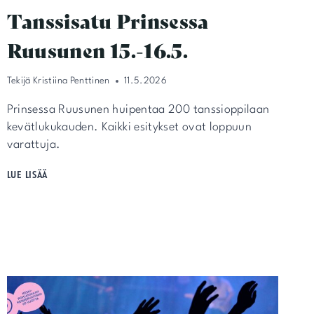
Tanssisatu Prinsessa
Ruusunen 15.-16.5.
Tekijä
Kristiina Penttinen
11.5.2026
Prinsessa Ruusunen huipentaa 200 tanssioppilaan
kevätlukukauden. Kaikki esitykset ovat loppuun
varattuja.
TANSSISATU
LUE LISÄÄ
PRINSESSA
RUUSUNEN
15.-16.5.