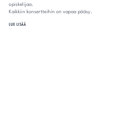
opiskelijaa.
Kaikkiin konsertteihin on vapaa pääsy.
FRAMILLA
LUE LISÄÄ
OPINNÄYTEKONSERTIT
12.-17.4.2026