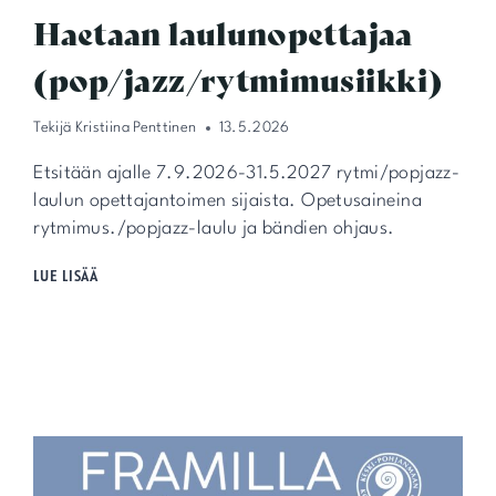
Haetaan laulunopettajaa
(pop/jazz/rytmimusiikki)
Tekijä
Kristiina Penttinen
13.5.2026
Etsitään ajalle 7.9.2026-31.5.2027 rytmi/popjazz-
laulun opettajantoimen sijaista. Opetusaineina
rytmimus./popjazz-laulu ja bändien ohjaus.
HAETAAN
LUE LISÄÄ
LAULUNOPETTAJAA
(POP/JAZZ/RYTMIMUSIIKKI)