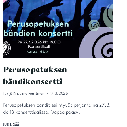
Perusopetuksen
bändikonsertti
Tekijä
Kristiina Penttinen
17.3.2026
Perusopetuksen bändit esiintyvät perjantaina 27.3.
klo 18 konserttisalissa. Vapaa pääsy.
PERUSOPETUKSEN
LUE LISÄÄ