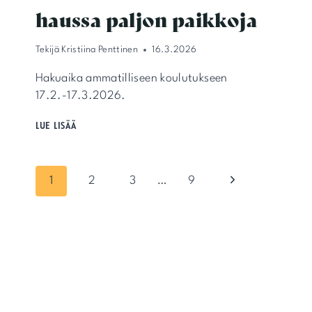
haussa paljon paikkoja
Tekijä
Kristiina Penttinen
16.3.2026
Hakuaika ammatilliseen koulutukseen
17.2.-17.3.2026.
AMMATILLISEN
LUE LISÄÄ
KOULUTUKSEN
HAUSSA
PALJON
Sivunavigointi
PAIKKOJA
Seuraava
1
2
3
…
9
sivu