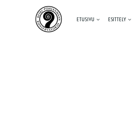
Siirry
sisältöön
ETUSIVU
ESITTELY