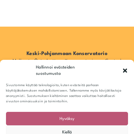
Keski-Pohjanmaan Konservatorio
Mellersta Österbottens Konservatorium – Central
Hallinnoi evästeiden
Ostrobothnia Conservatory
suostumusta
Pitkänsillankatu 16, 67100 Kokkola, Suomi / Finland
Info@kpkonsa.fi
Sivustomme käyttää teknologioita, kuten evästeitä parhaan
Y-tunnus 1943518-6
käyttäjäkokemuksen mahdollistamiseen. Tallennamme myös kävijätilastoja
anonyymisti. Suostumuksen kieltäminen saattaa vaikuttaa haitallisesti
sivuston ominaisuuksiin ja toimintoihin.
Hyväksy
Kiellä