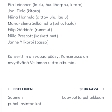
Pia Leinonen (laulu, huuliharppu, kitara)
Joni Tiala (kitara)
Niina Hannula (alttoviulu, laulu)
Maria-Elena Selkäinaho (sello, laulu)
Filip Gäddnäs (rummut)
Niilo Prescott (koskettimet)
Janne Ylikorpi (basso)
Konserttiin on vapaa pääsy. Konsertissa on
myytävänä Vellamon uutta albumia.
Artikkelien
EDELLINEN
SEURAAVA
selaus
Suomen
Luovuutta politiikkaan
puhallinsinfonikot