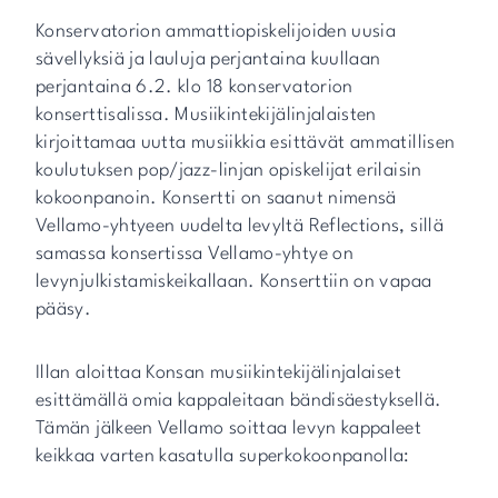
Konservatorion ammattiopiskelijoiden uusia
sävellyksiä ja lauluja perjantaina kuullaan
perjantaina 6.2. klo 18 konservatorion
konserttisalissa. Musiikintekijälinjalaisten
kirjoittamaa uutta musiikkia esittävät ammatillisen
koulutuksen pop/jazz-linjan opiskelijat erilaisin
kokoonpanoin. Konsertti on saanut nimensä
Vellamo-yhtyeen uudelta levyltä Reflections, sillä
samassa konsertissa Vellamo-yhtye on
levynjulkistamiskeikallaan. Konserttiin on vapaa
pääsy.
Illan aloittaa Konsan musiikintekijälinjalaiset
esittämällä omia kappaleitaan bändisäestyksellä.
Tämän jälkeen Vellamo soittaa levyn kappaleet
keikkaa varten kasatulla superkokoonpanolla: