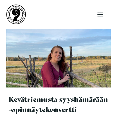
Siirry
sisältöön
Kevätriemusta syyshämärään
-opinnäytekonsertti