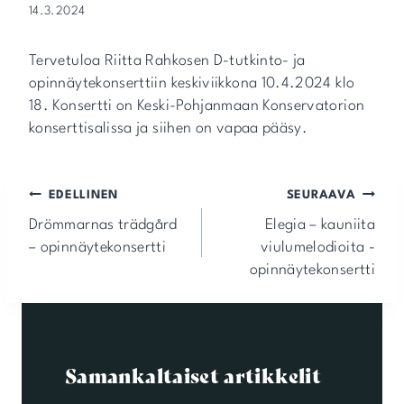
14.3.2024
Tervetuloa Riitta Rahkosen D-tutkinto- ja
opinnäytekonserttiin keskiviikkona 10.4.2024 klo
18. Konsertti on Keski-Pohjanmaan Konservatorion
konserttisalissa ja siihen on vapaa pääsy.
Artikkelien
EDELLINEN
SEURAAVA
selaus
Drömmarnas trädgård
Elegia – kauniita
– opinnäytekonsertti
viulumelodioita -
opinnäytekonsertti
Samankaltaiset artikkelit