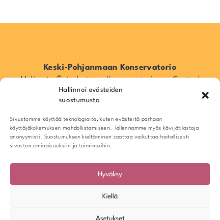
Keski-Pohjanmaan Konservatorio
Mellersta Österbottens Konservatorium – Central
Hallinnoi evästeiden
Ostrobothnia Conservatory
suostumusta
Pitkänsillankatu 16, 67100 Kokkola, Suomi / Finland
Info@kpkonsa.fi
Sivustomme käyttää teknologioita, kuten evästeitä parhaan
Y-tunnus 1943518-6
käyttäjäkokemuksen mahdollistamiseen. Tallennamme myös kävijätilastoja
anonyymisti. Suostumuksen kieltäminen saattaa vaikuttaa haitallisesti
sivuston ominaisuuksiin ja toimintoihin.
Hyväksy
Kiellä
Asetukset