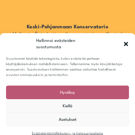
Keski-Pohjanmaan Konservatorio
Mellersta Österbottens Konservatorium – Central
Hallinnoi evästeiden
Ostrobothnia Conservatory
suostumusta
Pitkänsillankatu 16, 67100 Kokkola, Suomi / Finland
Info@kpkonsa.fi
Sivustomme käyttää teknologioita, kuten evästeitä parhaan
Y-tunnus 1943518-6
käyttäjäkokemuksen mahdollistamiseen. Tallennamme myös kävijätilastoja
anonyymisti. Suostumuksen kieltäminen saattaa vaikuttaa haitallisesti
sivuston ominaisuuksiin ja toimintoihin.
Hyväksy
Kiellä
Asetukset
© Keski-Pohjanmaan Konservatorio
Evästekäytäntö
Rekisteri- ja tietosuojaseloste