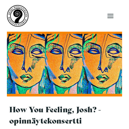
Siirry
sisältöön
How You Feeling, Josh? -
opinnäytekonsertti