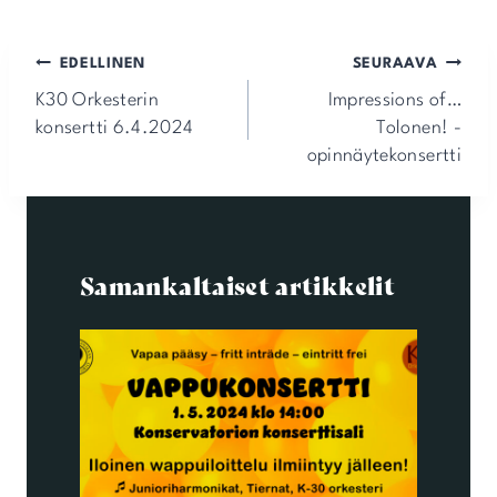
Artikkelien
EDELLINEN
SEURAAVA
selaus
K30 Orkesterin
Impressions of…
konsertti 6.4.2024
Tolonen! -
opinnäytekonsertti
Samankaltaiset artikkelit